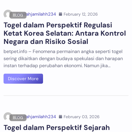
Jamilahjamilahh234
February 12, 2026
BLOG
Togel dalam Perspektif Regulasi
Ketat Korea Selatan: Antara Kontrol
Negara dan Risiko Sosial
betpet.info – Fenomena permainan angka seperti togel
sering dikaitkan dengan budaya spekulasi dan harapan
instan terhadap perubahan ekonomi. Namun jika…
Discover More
Jamilahjamilahh234
February 03, 2026
BLOG
Togel dalam Perspektif Sejarah