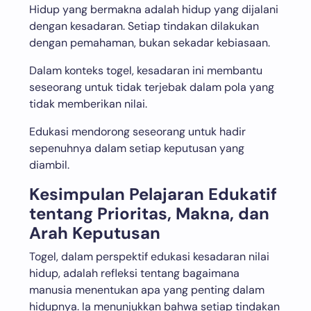
Hidup yang bermakna adalah hidup yang dijalani
dengan kesadaran. Setiap tindakan dilakukan
dengan pemahaman, bukan sekadar kebiasaan.
Dalam konteks togel, kesadaran ini membantu
seseorang untuk tidak terjebak dalam pola yang
tidak memberikan nilai.
Edukasi mendorong seseorang untuk hadir
sepenuhnya dalam setiap keputusan yang
diambil.
Kesimpulan Pelajaran Edukatif
tentang Prioritas, Makna, dan
Arah Keputusan
Togel, dalam perspektif edukasi kesadaran nilai
hidup, adalah refleksi tentang bagaimana
manusia menentukan apa yang penting dalam
hidupnya. Ia menunjukkan bahwa setiap tindakan