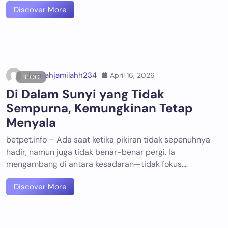
Discover More
Jamilahjamilahh234
April 16, 2026
BLOG
Di Dalam Sunyi yang Tidak
Sempurna, Kemungkinan Tetap
Menyala
betpet.info – Ada saat ketika pikiran tidak sepenuhnya
hadir, namun juga tidak benar-benar pergi. Ia
mengambang di antara kesadaran—tidak fokus,…
Discover More