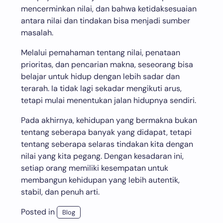
mencerminkan nilai, dan bahwa ketidaksesuaian
antara nilai dan tindakan bisa menjadi sumber
masalah.
Melalui pemahaman tentang nilai, penataan
prioritas, dan pencarian makna, seseorang bisa
belajar untuk hidup dengan lebih sadar dan
terarah. Ia tidak lagi sekadar mengikuti arus,
tetapi mulai menentukan jalan hidupnya sendiri.
Pada akhirnya, kehidupan yang bermakna bukan
tentang seberapa banyak yang didapat, tetapi
tentang seberapa selaras tindakan kita dengan
nilai yang kita pegang. Dengan kesadaran ini,
setiap orang memiliki kesempatan untuk
membangun kehidupan yang lebih autentik,
stabil, dan penuh arti.
Posted in
Blog