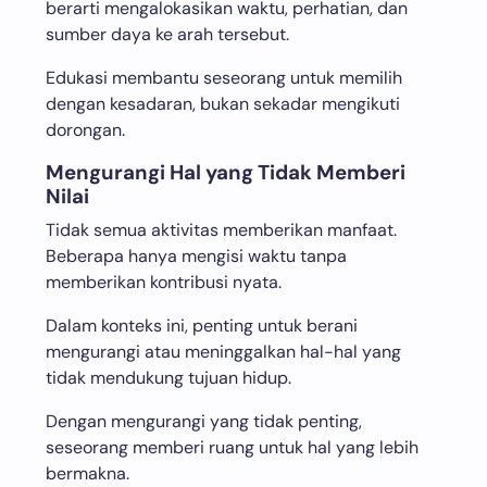
berarti mengalokasikan waktu, perhatian, dan
sumber daya ke arah tersebut.
Edukasi membantu seseorang untuk memilih
dengan kesadaran, bukan sekadar mengikuti
dorongan.
Mengurangi Hal yang Tidak Memberi
Nilai
Tidak semua aktivitas memberikan manfaat.
Beberapa hanya mengisi waktu tanpa
memberikan kontribusi nyata.
Dalam konteks ini, penting untuk berani
mengurangi atau meninggalkan hal-hal yang
tidak mendukung tujuan hidup.
Dengan mengurangi yang tidak penting,
seseorang memberi ruang untuk hal yang lebih
bermakna.