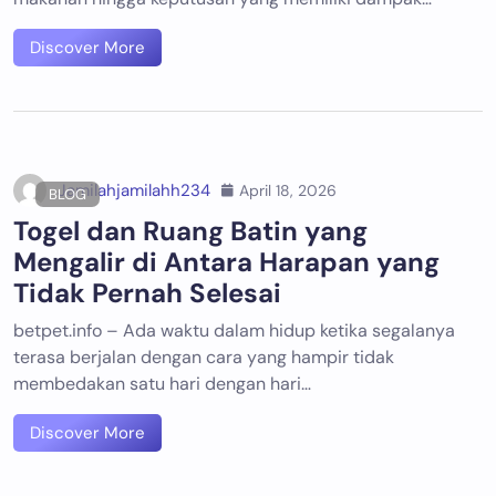
Discover More
Jamilahjamilahh234
April 18, 2026
BLOG
Togel dan Ruang Batin yang
Mengalir di Antara Harapan yang
Tidak Pernah Selesai
betpet.info – Ada waktu dalam hidup ketika segalanya
terasa berjalan dengan cara yang hampir tidak
membedakan satu hari dengan hari…
Discover More