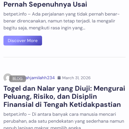
Pernah Sepenuhnya Usai
betpet.info – Ada perjalanan yang tidak pernah benar-
benar direncanakan, namun tetap terjadi. Ia mengalir
begitu saja, mengikuti rasa ingin yang…
Discover More
Jamilahjamilahh234
March 31, 2026
BLOG
Togel dan Nalar yang Diuji: Mengurai
Peluang, Risiko, dan Disiplin
Finansial di Tengah Ketidakpastian
betpet.info – Di antara banyak cara manusia mencari
perubahan, ada satu pendekatan yang sederhana namun
penuh lapisan makna: memilih angka…