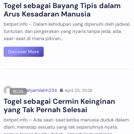
Togel sebagai Bayang Tipis dalam
Arus Kesadaran Manusia
betpet.info – Dalam kehidupan yang dipenuhi oleh jadwal,
tuntutan, dan pergerakan yang nyaris tanpa jeda, ada
saat-saat di mana pikiran…
Discover More
Jamilahjamilahh234
April 20, 2026
BLOG
Togel sebagai Cermin Keinginan
yang Tak Pernah Selesai
betpet.info – Ada saat-saat ketika manusia duduk dalam
diam, menatap sesuatu yang tak sepenuhnya nyata,