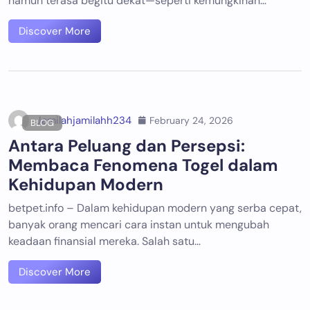
namun terasa begitu dekat—seperti kemungkinan…
Discover More
Jamilahjamilahh234
February 24, 2026
BLOG
Antara Peluang dan Persepsi:
Membaca Fenomena Togel dalam
Kehidupan Modern
betpet.info – Dalam kehidupan modern yang serba cepat,
banyak orang mencari cara instan untuk mengubah
keadaan finansial mereka. Salah satu…
Discover More