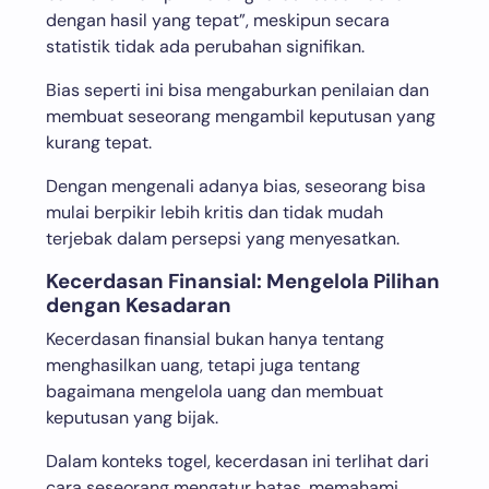
dengan hasil yang tepat”, meskipun secara
statistik tidak ada perubahan signifikan.
Bias seperti ini bisa mengaburkan penilaian dan
membuat seseorang mengambil keputusan yang
kurang tepat.
Dengan mengenali adanya bias, seseorang bisa
mulai berpikir lebih kritis dan tidak mudah
terjebak dalam persepsi yang menyesatkan.
Kecerdasan Finansial: Mengelola Pilihan
dengan Kesadaran
Kecerdasan finansial bukan hanya tentang
menghasilkan uang, tetapi juga tentang
bagaimana mengelola uang dan membuat
keputusan yang bijak.
Dalam konteks togel, kecerdasan ini terlihat dari
cara seseorang mengatur batas, memahami