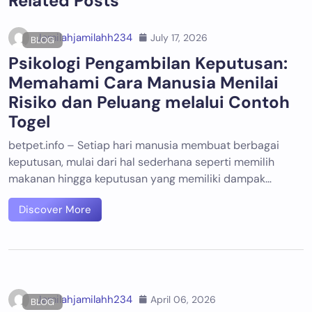
Related Posts
Jamilahjamilahh234
July 17, 2026
BLOG
Psikologi Pengambilan Keputusan:
Memahami Cara Manusia Menilai
Risiko dan Peluang melalui Contoh
Togel
betpet.info – Setiap hari manusia membuat berbagai
keputusan, mulai dari hal sederhana seperti memilih
makanan hingga keputusan yang memiliki dampak…
Discover More
Jamilahjamilahh234
April 06, 2026
BLOG