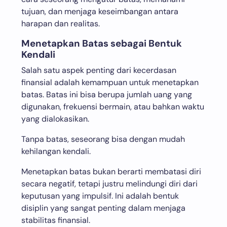
tujuan, dan menjaga keseimbangan antara
harapan dan realitas.
Menetapkan Batas sebagai Bentuk
Kendali
Salah satu aspek penting dari kecerdasan
finansial adalah kemampuan untuk menetapkan
batas. Batas ini bisa berupa jumlah uang yang
digunakan, frekuensi bermain, atau bahkan waktu
yang dialokasikan.
Tanpa batas, seseorang bisa dengan mudah
kehilangan kendali.
Menetapkan batas bukan berarti membatasi diri
secara negatif, tetapi justru melindungi diri dari
keputusan yang impulsif. Ini adalah bentuk
disiplin yang sangat penting dalam menjaga
stabilitas finansial.