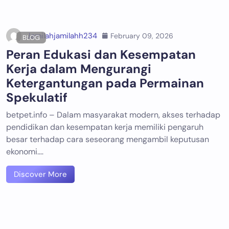
Jamilahjamilahh234
February 09, 2026
BLOG
Peran Edukasi dan Kesempatan
Kerja dalam Mengurangi
Ketergantungan pada Permainan
Spekulatif
betpet.info – Dalam masyarakat modern, akses terhadap
pendidikan dan kesempatan kerja memiliki pengaruh
besar terhadap cara seseorang mengambil keputusan
ekonomi.…
Discover More