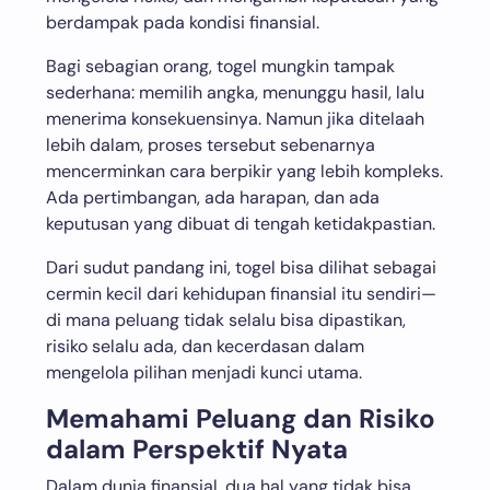
berdampak pada kondisi finansial.
Bagi sebagian orang, togel mungkin tampak
sederhana: memilih angka, menunggu hasil, lalu
menerima konsekuensinya. Namun jika ditelaah
lebih dalam, proses tersebut sebenarnya
mencerminkan cara berpikir yang lebih kompleks.
Ada pertimbangan, ada harapan, dan ada
keputusan yang dibuat di tengah ketidakpastian.
Dari sudut pandang ini, togel bisa dilihat sebagai
cermin kecil dari kehidupan finansial itu sendiri—
di mana peluang tidak selalu bisa dipastikan,
risiko selalu ada, dan kecerdasan dalam
mengelola pilihan menjadi kunci utama.
Memahami Peluang dan Risiko
dalam Perspektif Nyata
Dalam dunia finansial, dua hal yang tidak bisa