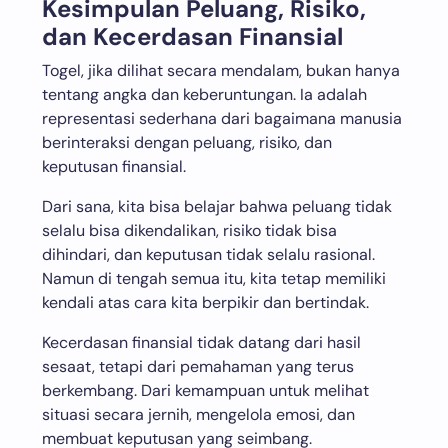
Kesimpulan Peluang, Risiko,
dan Kecerdasan Finansial
Togel, jika dilihat secara mendalam, bukan hanya
tentang angka dan keberuntungan. Ia adalah
representasi sederhana dari bagaimana manusia
berinteraksi dengan peluang, risiko, dan
keputusan finansial.
Dari sana, kita bisa belajar bahwa peluang tidak
selalu bisa dikendalikan, risiko tidak bisa
dihindari, dan keputusan tidak selalu rasional.
Namun di tengah semua itu, kita tetap memiliki
kendali atas cara kita berpikir dan bertindak.
Kecerdasan finansial tidak datang dari hasil
sesaat, tetapi dari pemahaman yang terus
berkembang. Dari kemampuan untuk melihat
situasi secara jernih, mengelola emosi, dan
membuat keputusan yang seimbang.