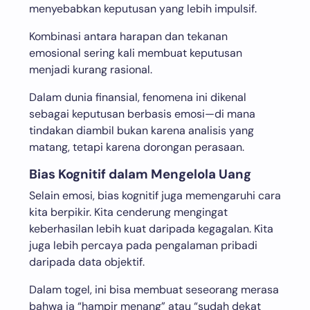
menyebabkan keputusan yang lebih impulsif.
Kombinasi antara harapan dan tekanan
emosional sering kali membuat keputusan
menjadi kurang rasional.
Dalam dunia finansial, fenomena ini dikenal
sebagai keputusan berbasis emosi—di mana
tindakan diambil bukan karena analisis yang
matang, tetapi karena dorongan perasaan.
Bias Kognitif dalam Mengelola Uang
Selain emosi, bias kognitif juga memengaruhi cara
kita berpikir. Kita cenderung mengingat
keberhasilan lebih kuat daripada kegagalan. Kita
juga lebih percaya pada pengalaman pribadi
daripada data objektif.
Dalam togel, ini bisa membuat seseorang merasa
bahwa ia “hampir menang” atau “sudah dekat