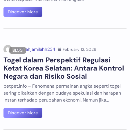
Discover More
Jamilahjamilahh234
February 12, 2026
BLOG
Togel dalam Perspektif Regulasi
Ketat Korea Selatan: Antara Kontrol
Negara dan Risiko Sosial
betpet.info – Fenomena permainan angka seperti togel
sering dikaitkan dengan budaya spekulasi dan harapan
instan terhadap perubahan ekonomi. Namun jika…
Discover More